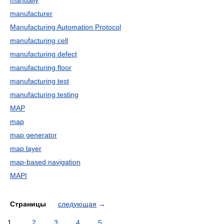
manually
manufacturer
Manufacturing Automation Protocol
manufacturing cell
manufacturing defect
manufacturing floor
manufacturing test
manufacturing testing
MAP
map
map generator
map layer
map-based navigation
MAPI
Страницы
следующая
→
1
2
3
4
5